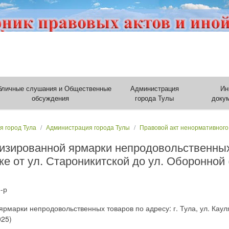
бличные слушания и Общественные
Администрация
Ин
обсуждения
города Тулы
доку
я город Тула
Администрация города Тулы
Правовой акт ненормативного
изированной ярмарки непродовольственных 
тке от ул. Староникитской до ул. Оборонной
-р
марки непродовольственных товаров по адресу: г. Тула, ул. Кауля,
025)