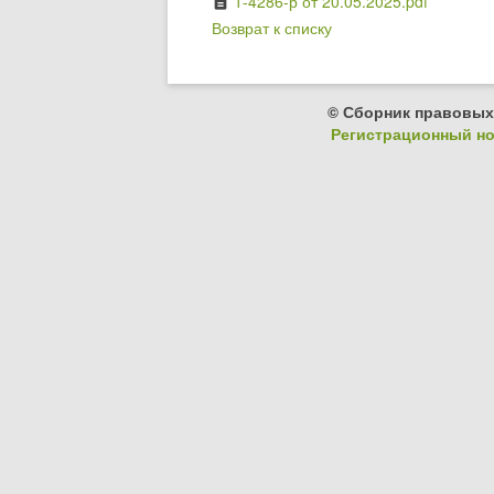
1-4286-р от 20.05.2025.pdf
description
Возврат к списку
© Сборник правовых
Регистрационный ном